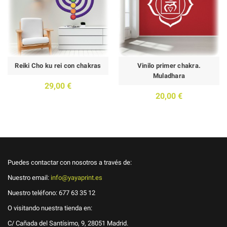
Reiki Cho ku rei con chakras
Vinilo primer chakra.
Muladhara
29,00 €
20,00 €
Puedes contactar con nosotros a través de:
Nuestro email:
info@yayaprint.es
Nuestro teléfono:
677 63 35 12
O visitando nuestra tienda en:
C/ Cañada del Santísimo, 9, 28051 Madrid.