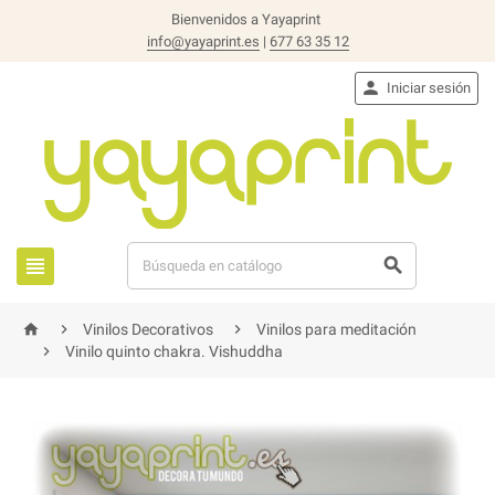
Bienvenidos a Yayaprint
info@yayaprint.es
|
677 63 35 12

Iniciar sesión





Vinilos Decorativos
Vinilos para meditación

Vinilo quinto chakra. Vishuddha