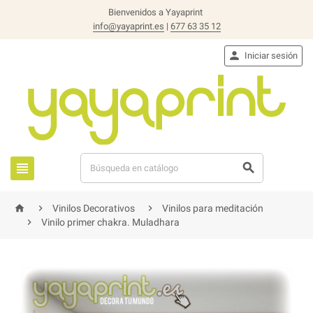
Bienvenidos a Yayaprint
info@yayaprint.es
|
677 63 35 12

Iniciar sesión





Vinilos Decorativos
Vinilos para meditación

Vinilo primer chakra. Muladhara