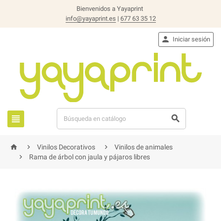
Bienvenidos a Yayaprint
info@yayaprint.es
|
677 63 35 12

Iniciar sesión





Vinilos Decorativos
Vinilos de animales

Rama de árbol con jaula y pájaros libres