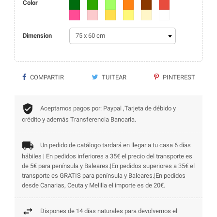
Color
Verde oscuro
Verde
Verde lima
Naranja
Marrón
Rojo
Fucsia
Rosa
Amarillo
Amarillo claro
Beige
Blanco
Dimension
COMPARTIR
TUITEAR
PINTEREST
Aceptamos pagos por: Paypal ,Tarjeta de débido y
crédito y además Transferencia Bancaria.
Un pedido de catálogo tardará en llegar a tu casa 6 días
hábiles | En pedidos inferiores a 35€ el precio del transporte es
de 5€ para península y Baleares.|En pedidos superiores a 35€ el
transporte es GRATIS para península y Baleares.|En pedidos
desde Canarias, Ceuta y Melilla el importe es de 20€.
Dispones de 14 días naturales para devolvernos el