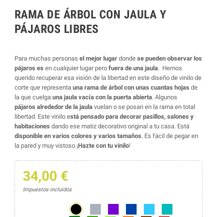
RAMA DE ÁRBOL CON JAULA Y
PÁJAROS LIBRES
Para muchas personas
el mejor lugar
donde
se pueden observar los
pájaros es
en cualquier lugar pero
fuera de una jaula
.
Hemos
querido recuperar esa visión de la libertad en este diseño de vinilo de
corte que representa
una rama de árbol con unas cuantas hojas
de
la que cuelga
una jaula vacía con la puerta abierta
. Algunos
pájaros alrededor de la jaula
vuelan o se posan en la rama en total
libertad. Este vinilo e
stá pensado para decorar pasillos, salones y
habitaciones
dando ese matiz decorativo original a tu casa. Está
disponible en varios colores y varios tamaños
. Es fácil de pegar en
la pared y muy vistoso ¡
Hazte con tu vinilo
!
34,00 €
Impuestos incluidos
Negro
Gris
Morado
Azul marino
Azul
Azul turquesa