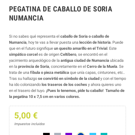
PEGATINA DE CABALLO DE SORIA
NUMANCIA
Si no sabes qué representa el
caballo de Soria o caballo de
Numancia
, hoy te vas a llevar puesta una
lección de historia
. Puede
que en el futuro signifique
un quesito amarillo en el Trivial
. Este
simpático corcel
es de origen
Celtíbero
, se encontró en el
yacimiento arqueológico de la
antigua ciudad de Numancia
ubicada
en la
provincia de Soria
, concretamente en el
Cerro de la Muela
. Se
trata de una
fíbula o pieza metálica
que unía capas, cinturones, etc..
Tras su hallazgo
se convirtió en símbolo de la ciudad
y con el tiempo
ha ido colonizando
los traseros de los coches
y ahora quieres uno
en el trasero del tuyo.
¡Pues lo tenemos, pide tu caballo!
Tamaño de
la pegatina 10 x 7,5 cm en varios colores.
5,00 €
Impuestos incluidos