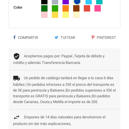
Azul marino
Negro
Gris
Morado
Azul
Azul turquesa
Color
Verde oscuro
Verde
Naranja
Marrón
Rojo
Fucsia
Rosa
Amarillo
Amarillo claro
Beige
Blanco
COMPARTIR
TUITEAR
PINTEREST
Aceptamos pagos por: Paypal ,Tarjeta de débido y
crédito y además Transferencia Bancaria.
Un pedido de catálogo tardará en llegar a tu casa 6 días
hábiles | En pedidos inferiores a 35€ el precio del transporte es
de 5€ para península y Baleares.|En pedidos superiores a 35€ el
transporte es GRATIS para península y Baleares.|En pedidos
desde Canarias, Ceuta y Melilla el importe es de 20€.
Dispones de 14 días naturales para devolvernos el
producto sin dar más explicaciones,