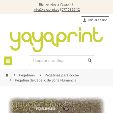
Bienvenidos a Yayaprint
info@yayaprint.es
|
677 63 35 12

Iniciar sesión





Pegatinas
Pegatinas para coche

Pegatina de Caballo de Soria Numancia