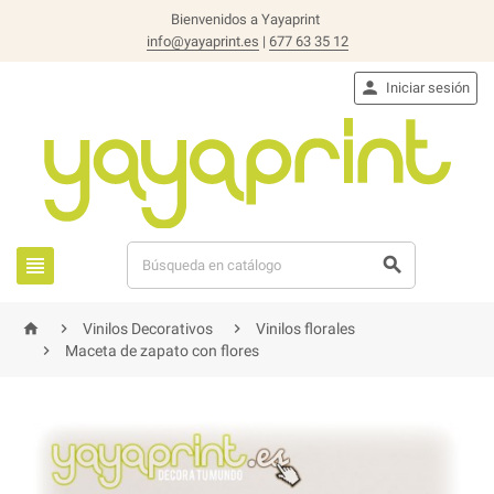
Bienvenidos a Yayaprint
info@yayaprint.es
|
677 63 35 12

Iniciar sesión





Vinilos Decorativos
Vinilos florales

Maceta de zapato con flores