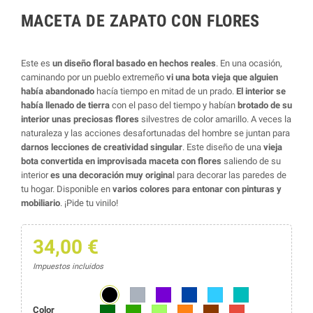
MACETA DE ZAPATO CON FLORES
Este es
un diseño floral basado en hechos reales
. En una ocasión,
caminando por un pueblo extremeño
vi una bota vieja que alguien
había abandonado
hacía tiempo en mitad de un prado.
El interior se
había llenado de tierra
con el paso del tiempo y habían
brotado de su
interior unas preciosas flores
silvestres de color amarillo. A veces la
naturaleza y las acciones desafortunadas del hombre se juntan para
darnos lecciones de creatividad singular
. Este diseño de una
vieja
bota convertida en improvisada maceta con flores
saliendo de su
interior
es una decoración muy origina
l para decorar las paredes de
tu hogar. Disponible en
varios colores para entonar con pinturas y
mobiliario
. ¡Pide tu vinilo!
34,00 €
Impuestos incluidos
Negro
Gris
Morado
Azul marino
Azul
Azul turquesa
Color
Verde oscuro
Verde
Verde lima
Naranja
Marrón
Rojo