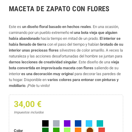
MACETA DE ZAPATO CON FLORES
Este es
un diseño floral basado en hechos reales
. En una ocasión,
caminando por un pueblo extremeño
vi una bota vieja que alguien
había abandonado
hacía tiempo en mitad de un prado.
El interior se
había llenado de tierra
con el paso del tiempo y habían
brotado de su
interior unas preciosas flores
silvestres de color amarillo. A veces la
naturaleza y las acciones desafortunadas del hombre se juntan para
darnos lecciones de creatividad singular
. Este diseño de una
vieja
bota convertida en improvisada maceta con flores
saliendo de su
interior
es una decoración muy origina
l para decorar las paredes de
tu hogar. Disponible en
varios colores para entonar con pinturas y
mobiliario
. ¡Pide tu vinilo!
34,00 €
Impuestos incluidos
Negro
Gris
Morado
Azul marino
Azul
Azul turquesa
Marrón
Verde oscuro
Verde
Verde lima
Naranja
Rojo
Color