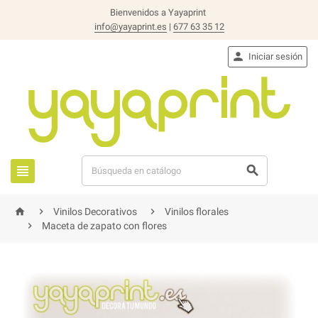
Bienvenidos a Yayaprint
info@yayaprint.es
|
677 63 35 12

Iniciar sesión





Vinilos Decorativos
Vinilos florales

Maceta de zapato con flores