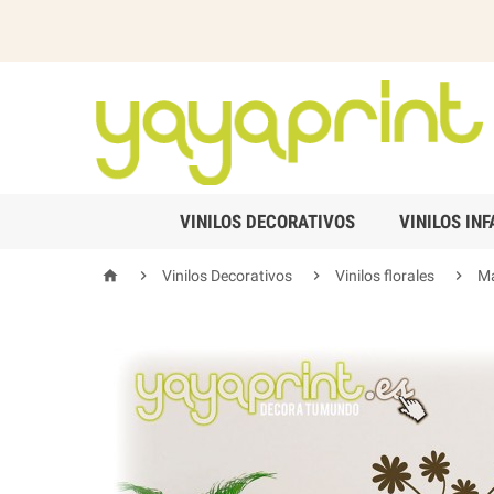
VINILOS DECORATIVOS
VINILOS INF




Vinilos Decorativos
Vinilos florales
Ma