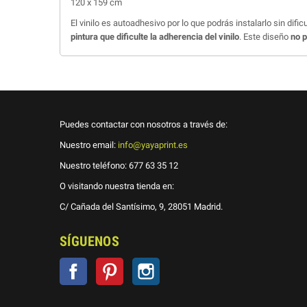
120 x 159 cm
El vinilo es autoadhesivo por lo que podrás instalarlo sin dific
pintura que dificulte la adherencia del vinilo
. Este diseño
no 
Puedes contactar con nosotros a través de:
Nuestro email:
info@yayaprint.es
Nuestro teléfono:
677 63 35 12
O visitando nuestra tienda en:
C/ Cañada del Santísimo, 9, 28051 Madrid.
SÍGUENOS
Facebook
Pinterest
Instagram