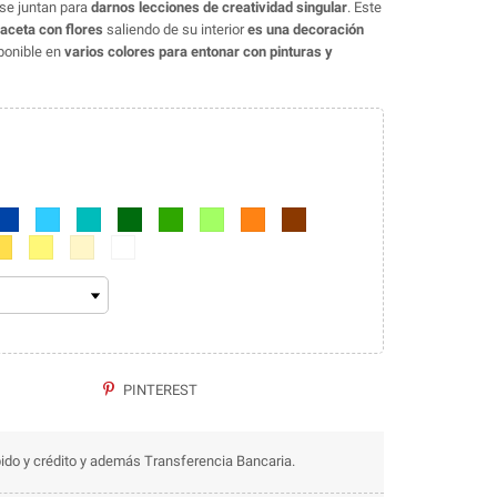
se juntan para
darnos lecciones de creatividad singular
. Este
aceta con flores
saliendo de su interior
es una decoración
sponible en
varios colores para entonar con pinturas y
Azul marino
Azul
Azul turquesa
Verde oscuro
Verde
Verde lima
Naranja
Marrón
marillo
Amarillo claro
Beige
Blanco
PINTEREST
ido y crédito y además Transferencia Bancaria.