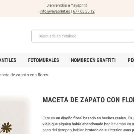
Bienvenidos a Yayaprint
info@yayaprint.es
|
677 63 35 12
ANTILES
FOTOMURALES
NOMBRE EN GRAFFITI
PE
ceta de zapato con flores
MACETA DE ZAPATO CON FLO
Este es
un diseño floral basado en hechos reales
. En
vieja que alguien había abandonado
hacía tiempo en m
paso del tiempo y habían
brotado de su interior unas 