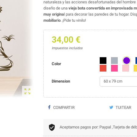
naturaleza y las acciones desafortunadas del hombre 
diseño de una
vieja bota convertida en improvisada m
muy origina
l para decorar las paredes de tu hogar. Di
mobiliario
. ¡Pide tu vinilo!
34,00 €
Impuestos incluidos
Morado
Negro
Gris
Color
Rojo
Fucsia
Rosa
A
Dimension

COMPARTIR
TUITEAR
Aceptamos pagos por: Paypal ,Tarjeta de déb