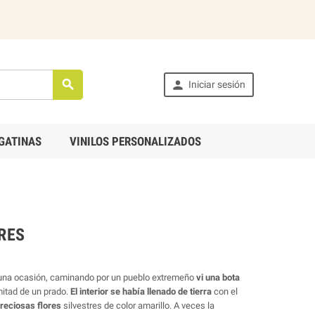


Iniciar sesión
GATINAS
VINILOS PERSONALIZADOS
RES
 una ocasión, caminando por un pueblo extremeño
vi una bota
itad de un prado.
El interior se había llenado de tierra
con el
preciosas flores
silvestres de color amarillo. A veces la