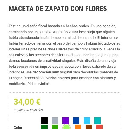
MACETA DE ZAPATO CON FLORES
Este es
un diseño floral basado en hechos reales
. En una ocasión,
caminando por un pueblo extremeño
vi una bota vieja que alguien
había abandonado
hacía tiempo en mitad de un prado.
El interior se
había llenado de tierra
con el paso del tiempo y habían
brotado de su
interior unas preciosas flores
silvestres de color amarillo. A veces la
naturaleza y las acciones desafortunadas del hombre se juntan para
darnos lecciones de creatividad singular
. Este diseño de una
vieja
bota convertida en improvisada maceta con flores
saliendo de su
interior
es una decoración muy origina
l para decorar las paredes de
tu hogar. Disponible en
varios colores para entonar con pinturas y
mobiliario
. ¡Pide tu vinilo!
34,00 €
Impuestos incluidos
Negro
Gris
Morado
Azul marino
Azul
Azul turquesa
Verde lima
Verde oscuro
Verde
Naranja
Marrón
Rojo
Color