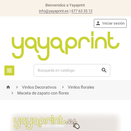
Bienvenidos a Yayaprint
info@yayaprint.es
|
677 63 35 12

Iniciar sesión





Vinilos Decorativos
Vinilos florales

Maceta de zapato con flores