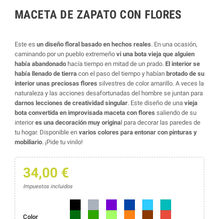
MACETA DE ZAPATO CON FLORES
Este es
un diseño floral basado en hechos reales
. En una ocasión,
caminando por un pueblo extremeño
vi una bota vieja que alguien
había abandonado
hacía tiempo en mitad de un prado.
El interior se
había llenado de tierra
con el paso del tiempo y habían
brotado de su
interior unas preciosas flores
silvestres de color amarillo. A veces la
naturaleza y las acciones desafortunadas del hombre se juntan para
darnos lecciones de creatividad singular
. Este diseño de una
vieja
bota convertida en improvisada maceta con flores
saliendo de su
interior
es una decoración muy origina
l para decorar las paredes de
tu hogar. Disponible en
varios colores para entonar con pinturas y
mobiliario
. ¡Pide tu vinilo!
34,00 €
Impuestos incluidos
Negro
Gris
Morado
Azul marino
Azul
Azul turquesa
Verde oscuro
Verde
Verde lima
Naranja
Marrón
Rojo
Color