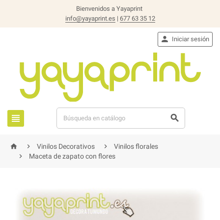
Bienvenidos a Yayaprint
info@yayaprint.es
|
677 63 35 12

Iniciar sesión





Vinilos Decorativos
Vinilos florales

Maceta de zapato con flores