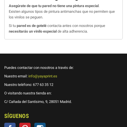
Asegúrate de que tu pared no tiene una pintura especial
.
Existen algunos tipos de pintura antimanchas que no permiten que
los vinilos se peguen.
Si tu
pared es de gotelé
contacta antes con nosotros porque
necesitarás un vinilo especial
de alta adherencia.
Puedes contactar con nosotros a través de:
Nuestro email:
info@yayaprint.es
Nuestro teléfono:
677 63 35 12
O visitando nuestra tienda en:
C/ Cañada del Santísimo, 9, 28051 Madrid.
SÍGUENOS
Facebook
Pinterest
Instagram