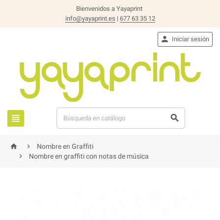
Bienvenidos a Yayaprint
info@yayaprint.es
|
677 63 35 12

Iniciar sesión




Nombre en Graffiti

Nombre en graffiti con notas de música