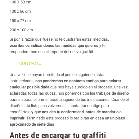
100 X 50 cm
130 x 66 cm
150 x 77 cm
200 x 100 cm
Si por la razón que fuese no te cuadraran estas medidas,
escríbenos indicándonos las medidas que quieres
y te
responderemos con el importe del nuevo graffiti.
CONTACTO
Una vez que hayas tramitado el pedido siguiendo estas
instrucciones,
nos pondremos en contacto contigo para aclarar
cualquier posible duda
que nos haya surgido en el proceso. Una vez
aclaradas todas las dudas, nos ponemos con
los trabajos de diseño
para elaborar el primer boceto siguiendo tus indicaciones. Cuando el
diseño está listo, nos volvemos a contactar contigo para
enseñártelo
y que nos des tu conformidad
antes de mandarlo a
imprimir
. Terminado este proceso lo recibirán en casa e
n un plazo
aproximado de siete días
.
Antes de encargar tu graffiti