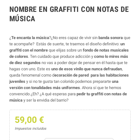
NOMBRE EN GRAFFITI CON NOTAS DE
MÚSICA
¿
Te encanta la música
?¿No eres capaz de vivir sin
banda sonora
que
te acompañe? Estás de suerte, te traemos el diseño definitivo:
un
graffiti con el nombre
que elijas sobre un
fondo de notas musicales
de colores
. Ten cuidado que produce adicción y
como lo mires más
de diez segundos
no vas a poder dejar de pensar en él hasta que te
hagas con uno. Este es
uno de esos vinilo que nunca defraudan
,
queda fenomenal como d
ecoración de pared
para las habitaciones
juveniles
y si no te gusta tan colorido podemos prepararte
una
versión con tonalidades más uniformes
. Ahora sí que te hemos
convencido ¿Eh? ¿A qué esperas para
pedir tu graffiti con notas de
música
y ser la envidia del barrio?
59,00 €
Impuestos incluidos