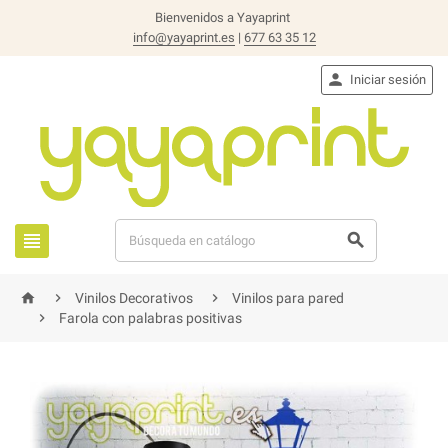
Bienvenidos a Yayaprint
info@yayaprint.es
|
677 63 35 12

Iniciar sesión





Vinilos Decorativos
Vinilos para pared

Farola con palabras positivas