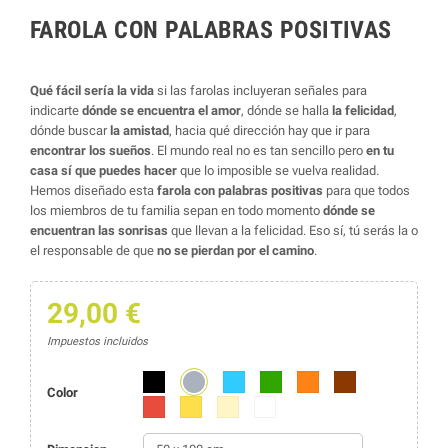
FAROLA CON PALABRAS POSITIVAS
Qué fácil sería la vida
si las farolas incluyeran señales para
indicarte
dónde se encuentra el amor
, dónde se halla
la felicidad
,
dónde buscar
la amistad
, hacia qué dirección hay que ir para
encontrar los sueños
. El mundo real no es tan sencillo pero
en tu
casa sí que puedes hacer
que lo imposible se vuelva realidad.
Hemos diseñado esta
farola con palabras positivas
para que todos
los miembros de tu familia sepan en todo momento
dónde se
encuentran las sonrisas
que llevan a la felicidad. Eso sí, tú serás la o
el responsable de que
no se pierdan por el camino
.
29,00 €
Impuestos incluidos
Gris
Negro
Azul
Verde
Naranja
Marrón
Color
Rojo
Amarillo
Beige
Blanco