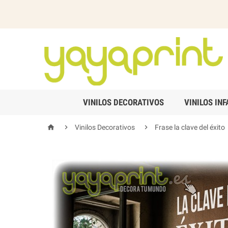
VINILOS DECORATIVOS
VINILOS INF



Vinilos Decorativos
Frase la clave del éxito