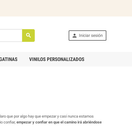


Iniciar sesión
GATINAS
VINILOS PERSONALIZADOS
claro que por algo hay que empezar y casi nunca estamos
io confiar,
empezar y confiar en que el camino irá abriéndose