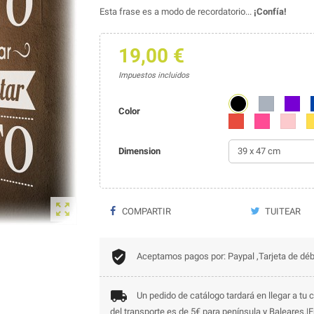
Esta frase es a modo de recordatorio...
¡Confía!
19,00 €
Impuestos incluidos
Negro
Gris
Morad
Color
Rojo
Fucsia
Rosa
A
Dimension

COMPARTIR
TUITEAR
Aceptamos pagos por: Paypal ,Tarjeta de déb
Un pedido de catálogo tardará en llegar a tu c
del transporte es de 5€ para península y Baleares.|