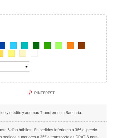
o
Azul marino
Azul
Azul turquesa
Verde oscuro
Verde
Verde lima
Naranja
Marrón
marillo
Amarillo claro
Beige
Blanco
PINTEREST
ido y crédito y además Transferencia Bancaria.
asa 6 días hábiles | En pedidos inferiores a 35€ el precio
En pedidos superiores a 35€ el transporte es GRATIS para