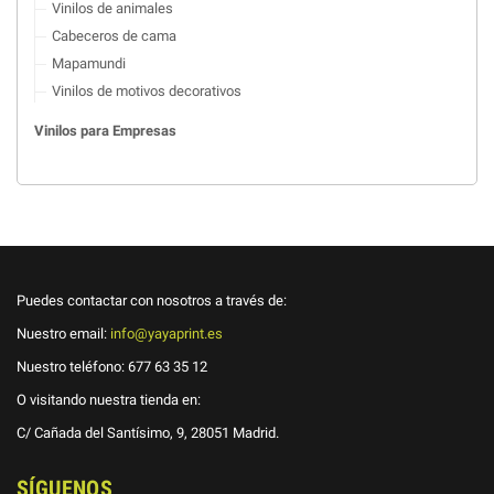
Vinilos de animales
Cabeceros de cama
Mapamundi
Vinilos de motivos decorativos
Vinilos para Empresas
Puedes contactar con nosotros a través de:
Nuestro email:
info@yayaprint.es
Nuestro teléfono:
677 63 35 12
O visitando nuestra tienda en:
C/ Cañada del Santísimo, 9, 28051 Madrid.
SÍGUENOS