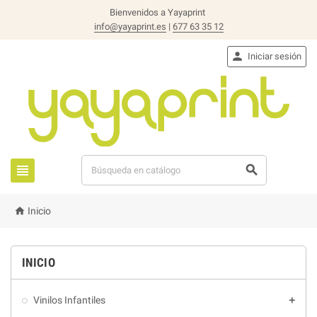
Bienvenidos a Yayaprint
info@yayaprint.es
|
677 63 35 12

Iniciar sesión



Inicio
INICIO
Vinilos Infantiles
